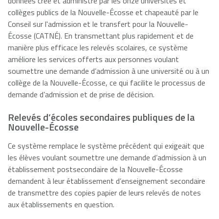
données créé et administré par les onze universités et
collèges publics de la Nouvelle-Écosse et chapeauté par le
NSCAD
Saint Mary's
St. Francis
Conseil sur l'admission et le transfert pour la Nouvelle-
University
University
Xavier
Écosse (CATNÉ). En transmettant plus rapidement et de
University
manière plus efficace les relevés scolaires, ce système
améliore les services offerts aux personnes voulant
soumettre une demande d’admission à une université ou à un
Université
University of
collège de la Nouvelle-Écosse, ce qui facilite le processus de
Sainte-Anne
King's
demande d’admission et de prise de décision.
College
Relevés d’écoles secondaires publiques de la
Nouvelle-Écosse
Ce système remplace le système précédent qui exigeait que
les élèves voulant soumettre une demande d’admission à un
établissement postsecondaire de la Nouvelle-Écosse
demandent à leur établissement d’enseignement secondaire
de transmettre des copies papier de leurs relevés de notes
aux établissements en question.