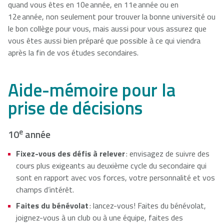
quand vous êtes en 10e année, en 11e année ou en
12e année, non seulement pour trouver la bonne université ou
NSCAD
Saint Mary's
St. Francis
le bon collège pour vous, mais aussi pour vous assurez que
University
University
Xavier
vous êtes aussi bien préparé que possible à ce qui viendra
University
après la fin de vos études secondaires.
Aide-mémoire pour la
Université
University of
Sainte-Anne
King's
prise de décisions
College
e
10
année
Fixez-vous des défis à relever
: envisagez de suivre des
cours plus exigeants au deuxième cycle du secondaire qui
sont en rapport avec vos forces, votre personnalité et vos
champs d’intérêt.
Faites du bénévolat
: lancez-vous! Faites du bénévolat,
joignez-vous à un club ou à une équipe, faites des