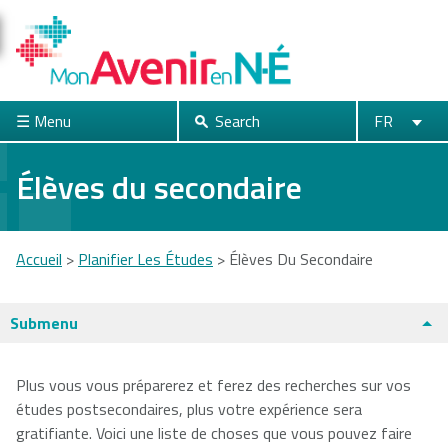
Skip
to
main
content
☰ Menu
Search
FR
Search
English
Français
fermer
Élèves du secondaire
Acadia
Atlantic
Cape Breton
Accueil
>
Planifier Les Études
>
Élèves Du Secondaire
University
School of
University
Theology
You
Submenu
are
Dalhousie
Mount Saint
Nova Scotia
here
Plus vous vous préparerez et ferez des recherches sur vos
University
Vincent
Community
études postsecondaires, plus votre expérience sera
University
College
Universités et collèges
gratifiante. Voici une liste de choses que vous pouvez faire