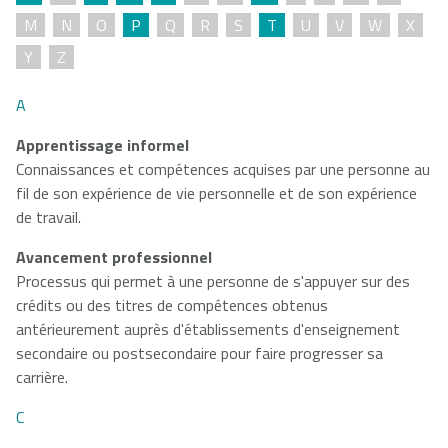
M
N
O
P
Q
R
S
T
U
V
W
X
NSCAD
Saint Mary's
St. Francis
Y
Z
University
University
Xavier
University
A
Apprentissage informel
Université
University of
Connaissances et compétences acquises par une personne au
Sainte-Anne
King's
fil de son expérience de vie personnelle et de son expérience
College
de travail.
Avancement professionnel
Processus qui permet à une personne de s'appuyer sur des
crédits ou des titres de compétences obtenus
antérieurement auprès d'établissements d'enseignement
secondaire ou postsecondaire pour faire progresser sa
carrière.
C