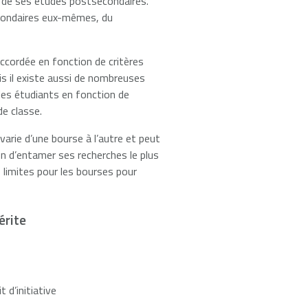
s de ses études postsecondaires.
ondaires eux-mêmes, du
ccordée en fonction de critères
is il existe aussi de nombreuses
es étudiants en fonction de
de classe.
varie d’une bourse à l’autre et peut
n d’entamer ses recherches le plus
Universités et collèges
s limites pour les bourses pour
érite
 d’initiative