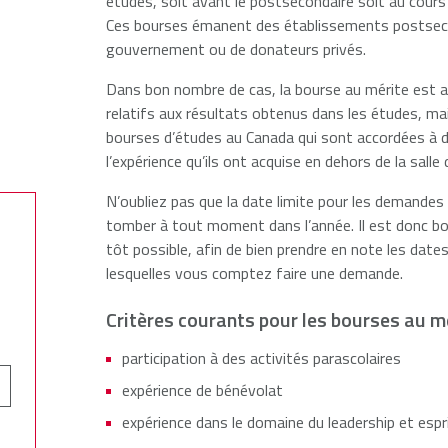
études, soit avant le postsecondaire soit au cour
Ces bourses émanent des établissements postsec
Francis
gouvernement ou de donateurs privés.
er
ersity
Dans bon nombre de cas, la bourse au mérite est a
relatifs aux résultats obtenus dans les études, ma
bourses d’études au Canada qui sont accordées à d
l’expérience qu’ils ont acquise en dehors de la salle 
N’oubliez pas que la date limite pour les demandes 
tomber à tout moment dans l’année. Il est donc bo
tôt possible, afin de bien prendre en note les date
lesquelles vous comptez faire une demande.
Critères courants pour les bourses au m
participation à des activités parascolaires
expérience de bénévolat
expérience dans le domaine du leadership et esprit