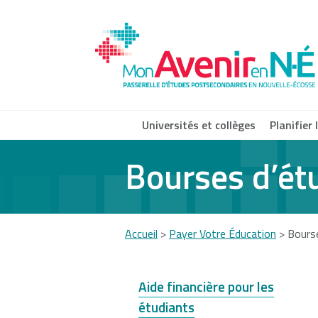
Skip
to
main
content
Universités et collèges
Planifier
Bourses d’ét
Acadia
Atlantic
Cap
University
School of
Univ
Theology
Accueil
>
Payer Votre Éducation
>
Bourse
You
Dalhousie
Mount Saint
Nov
University
Vincent
Com
are
Aide financière pour les
University
Coll
étudiants