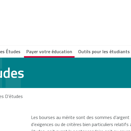
 les Études
Payer votre éducation
Outils pour les étudiant
udes
e Breton
ersity
s D’études
a Scotia
munity
Les bourses au mérite sont des sommes d’argent a
ege
d’exigences ou de critères bien particuliers relatifs 