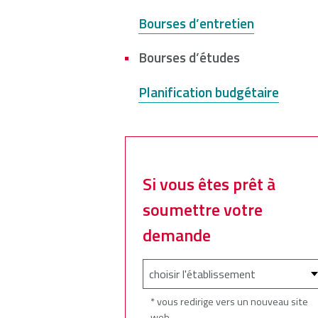
here
Bourses d’entretien
NSCAD
Saint Mary's
St. 
University
University
Xavi
Bourses d’études
Univ
Planification budgétaire
Université
University of
Sainte-Anne
King's
College
Si vous êtes prêt à
soumettre votre
demande
* vous redirige vers un nouveau site
web